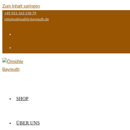
Zum Inhalt springen
+49 921 163 158 79
info@oelmuehle-bayreuth.de
SHOP
ÜBER UNS