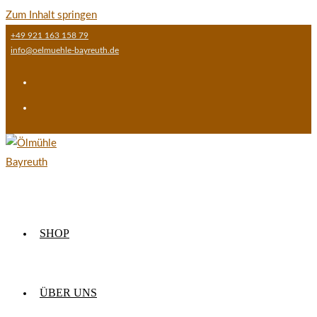
Zum Inhalt springen
+49 921 163 158 79
info@oelmuehle-bayreuth.de
SHOP
ÜBER UNS