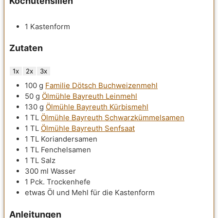
Kochutensilien
1 Kastenform
Zutaten
1x
2x
3x
100
g
Familie Dötsch Buchweizenmehl
50
g
Ölmühle Bayreuth Leinmehl
130
g
Ölmühle Bayreuth Kürbismehl
1
TL
Ölmühle Bayreuth Schwarzkümmelsamen
1
TL
Ölmühle Bayreuth Senfsaat
1
TL
Koriandersamen
1
TL
Fenchelsamen
1
TL
Salz
300
ml
Wasser
1
Pck.
Trockenhefe
etwas
Öl und Mehl für die Kastenform
Anleitungen