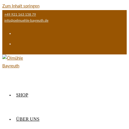
Zum Inhalt springen
+49 921 163 158 79
info@oelmuehle-bayreuth.de
SHOP
ÜBER UNS