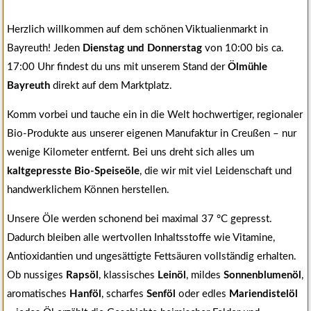
Herzlich willkommen auf dem schönen Viktualienmarkt in
Bayreuth! Jeden
Dienstag und Donnerstag
von 10:00 bis ca.
17:00 Uhr findest du uns mit unserem Stand der
Ölmühle
Bayreuth
direkt auf dem Marktplatz.
Komm vorbei und tauche ein in die Welt hochwertiger, regionaler
Bio-Produkte aus unserer eigenen Manufaktur in Creußen – nur
wenige Kilometer entfernt. Bei uns dreht sich alles um
kaltgepresste Bio-Speiseöle
, die wir mit viel Leidenschaft und
handwerklichem Können herstellen.
Unsere Öle werden schonend bei maximal 37 °C gepresst.
Dadurch bleiben alle wertvollen Inhaltsstoffe wie Vitamine,
Antioxidantien und ungesättigte Fettsäuren vollständig erhalten.
Ob nussiges
Rapsöl
, klassisches
Leinöl
, mildes
Sonnenblumenöl
,
aromatisches
Hanföl
, scharfes
Senföl
oder edles
Mariendistelöl