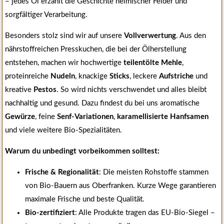
– jedes Öl erzählt die Geschichte heimischer Felder und
sorgfältiger Verarbeitung.
Besonders stolz sind wir auf unsere
Vollverwertung
. Aus den
nährstoffreichen Presskuchen, die bei der Ölherstellung
entstehen, machen wir hochwertige
teilentölte Mehle
,
proteinreiche
Nudeln
, knackige
Sticks
, leckere
Aufstriche
und
kreative
Pestos
. So wird nichts verschwendet und alles bleibt
nachhaltig und gesund. Dazu findest du bei uns aromatische
Gewürze
, feine
Senf-Variationen
,
karamellisierte Hanfsamen
und viele weitere Bio-Spezialitäten.
Warum du unbedingt vorbeikommen solltest:
Frische & Regionalität
: Die meisten Rohstoffe stammen
von Bio-Bauern aus Oberfranken. Kurze Wege garantieren
maximale Frische und beste Qualität.
Bio-zertifiziert
: Alle Produkte tragen das EU-Bio-Siegel –