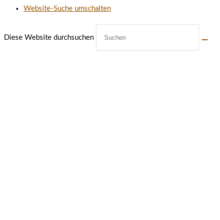
Website-Suche umschalten
Diese Website durchsuchen
ÖFFNUNGSZEITEN UNSERES
MÜHLENLADENS IN CREUSSEN
MONTAG: 10:00-14:00
DIENSTAG: 10:00-14:00
MITTWOCH: 14:00-18:00
DONNERSTAG: 14:00-18:00
FREITAG: 14:00-18:00
SAMSTAG: 10:00-14:00