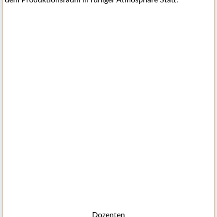
dem Produktionsraum in ruhiger Atmosphäre Statt.
Dozenten