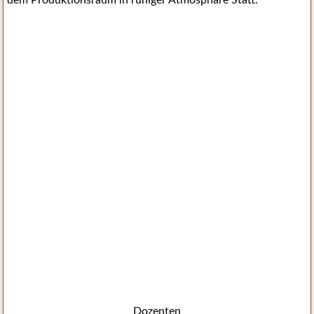
dem Produktionsraum in ruhiger Atmosphäre Statt.
Dozenten