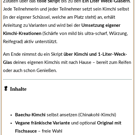
Zutaten über das
tolle Skript
bis zu den
Ein Liter Weck-Gläsern
.
Jede Teilnehmerin und jeder Teilnehmer setzt sein Kimchi selbst
(in der eigener Schüssel, welche am Platz steht) an, erhält
Anleitung zu Varianten und wird bei der
Umsetzung eigener
Kimchi-Kreationen
(Schärfe von mild bis ultra-scharf, Würzung,
Reifegrad) aktiv unterstützt.
Am Ende nimmst du ein Skript
über Kimchi und 1-Liter-Weck-
Glas
deines eigenen Kimchis mit nach Hause – bereit zum Reifen
oder auch schon Genießen.
🥬 Inhalte
Baechu-Kimchi
selbst ansetzen (Chinakohl-Kimchi)
Vegane fränkische Variante
und optional
Original mit
Fischsauce
– freie Wahl