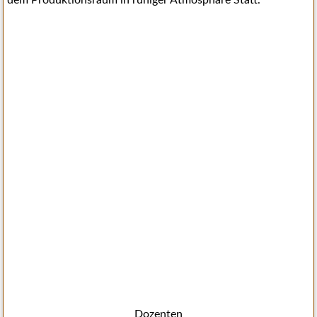
dem Produktionsraum in ruhiger Atmosphäre Statt.
Dozenten