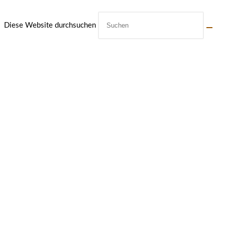
Diese Website durchsuchen
ÖFFNUNGSZEITEN UNSERES
MÜHLENLADENS IN CREUSSEN
MONTAG: 10:00-14:00
DIENSTAG: 10:00-14:00
MITTWOCH: 14:00-18:00
DONNERSTAG: 14:00-18:00
FREITAG: 14:00-18:00
SAMSTAG: 10:00-14:00
Kommt vorbei und entdeckt unsere eigenen und viele anderen