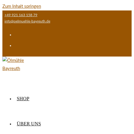
Zum Inhalt springen
+49 921 163 158 79
info@oelmuehle-bayreuth.de
SHOP
ÜBER UNS