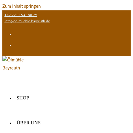
Zum Inhalt springen
+49 921 163 158 79
info@oelmuehle-bayreuth.de
SHOP
ÜBER UNS