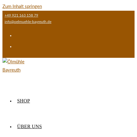
Zum Inhalt springen
+49 921 163 158 79
info@oelmuehle-bayreuth.de
SHOP
ÜBER UNS